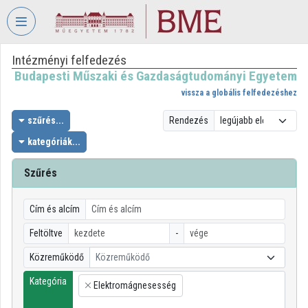
Fejléc kihagyása
Menü kihagyása
Tartalom kihagyása
Intézményi felfedezés
VIDEO
TORIUM
Budapesti Műszaki és Gazdaságtudományi Egyetem
vissza a globális felfedezéshez
BUDAPESTI
MŰSZAKI
szűrés...
Rendezés
ÉS
kategóriák...
GAZDASÁGTUDOMÁNYI
EGYETEM
Szűrés
Intézményi kezdőlap
Cím és alcím
Bejelentkezés
Feltöltve
-
Intézményi felfedezés
Közreműködő
Közreműködő
Kategóriák
Kategória
Elektromágnesesség
×
Intézményi listák