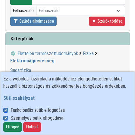
Felhasználó
Felhasználó
Intézmények
Szűrés alkalmazása
Szűrők törlése
Közreműködők
Kategóriák
Élettelen természettudományok
Fizika
Elektromágnesesség
Sugárfizika
Ez a weboldal kizárólag a működéshez elengedhetetlen sütiket
1
2
használ a biztonságos és zökkenőmentes böngészés érdekében.
Süti szabályzat
00:39:40
BME
Funkcionális sütik elfogadása
Személyes sütik elfogadása
Elfogad
Elutasít