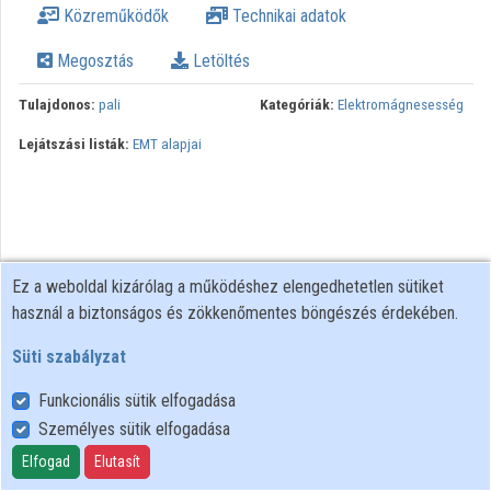
Közreműködők
Technikai adatok
Intézmények
Megosztás
Letöltés
Közreműködők
Tulajdonos:
pali
Kategóriák:
Elektromágnesesség
Lejátszási listák:
EMT alapjai
Ez a weboldal kizárólag a működéshez elengedhetetlen sütiket
használ a biztonságos és zökkenőmentes böngészés érdekében.
Süti szabályzat
Funkcionális sütik elfogadása
Személyes sütik elfogadása
Felhasználói szabályzat
Adatkezelési tájékoztató
Elfogad
Elutasít
Süti szabályzat