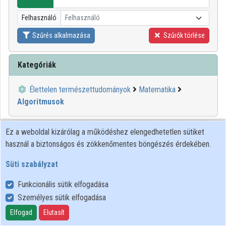
Felhasználó
Felhasználó
Intézmények
Szűrés alkalmazása
Szűrők törlése
Közreműködők
Kategóriák
Élettelen természettudományok
Matematika
Algoritmusok
01:22:25
BME
Ez a weboldal kizárólag a működéshez elengedhetetlen sütiket
használ a biztonságos és zökkenőmentes böngészés érdekében.
Süti szabályzat
Funkcionális sütik elfogadása
Személyes sütik elfogadása
Elfogad
Elutasít