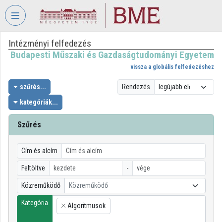
Fejléc kihagyása
Menü kihagyása
Tartalom kihagyása
Intézményi felfedezés
VIDEO
TORIUM
Budapesti Műszaki és Gazdaságtudományi Egyetem
vissza a globális felfedezéshez
BUDAPESTI
MŰSZAKI
szűrés...
Rendezés
ÉS
kategóriák...
GAZDASÁGTUDOMÁNYI
EGYETEM
Szűrés
Intézményi kezdőlap
Cím és alcím
Bejelentkezés
Feltöltve
-
Intézményi felfedezés
Közreműködő
Közreműködő
Kategóriák
Kategória
Algoritmusok
×
Intézményi listák