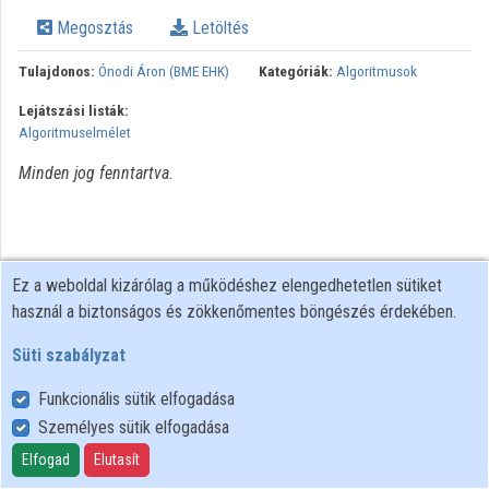
Megosztás
Letöltés
Intézmények
Tulajdonos:
Ónodi Áron (BME EHK)
Kategóriák:
Algoritmusok
Közreműködők
Lejátszási listák:
Algoritmuselmélet
Minden jog fenntartva.
Ez a weboldal kizárólag a működéshez elengedhetetlen sütiket
használ a biztonságos és zökkenőmentes böngészés érdekében.
Süti szabályzat
Funkcionális sütik elfogadása
Személyes sütik elfogadása
Felhasználói szabályzat
Adatkezelési tájékoztató
Elfogad
Elutasít
Süti szabályzat