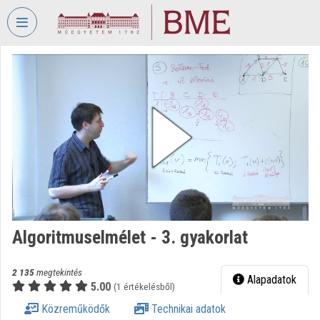
Fejléc kihagyása
Menü kihagyása
Tartalom kihagyása
VIDEO
TORIUM
BUDAPESTI
MŰSZAKI
ÉS
GAZDASÁGTUDOMÁNYI
EGYETEM
Intézményi kezdőlap
Bejelentkezés
Algoritmuselmélet - 3. gyakorlat
Intézményi felfedezés
2 135
megtekintés
Alapadatok
5.00
(1 értékelésből)
Kategóriák
Közreműködők
Technikai adatok
Intézményi listák