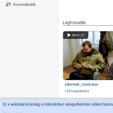
Közreműködők
Legfrissebb
00:01:27
siketvak_rovid.mov
124 megtekintés
Ez a weboldal kizárólag a működéshez elengedhetetlen sütiket hasz