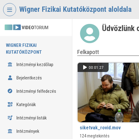
Fejléc kihagyása
Menü kihagyása
Tartalom kihagyása
Wigner Fizikai Kutatóközpont aloldala
Üdvözlünk 
VIDEO
TORIUM
WIGNER FIZIKAI
Felkapott
KUTATÓKÖZPONT
Intézményi kezdőlap
00:01:27
Bejelentkezés
Intézményi felfedezés
Kategóriák
Intézményi listák
siketvak_rovid.mov
Intézmények
124 megtekintés