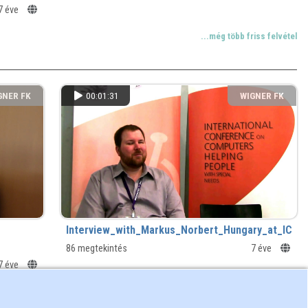
7 éve
...még több friss felvétel
GNER FK
00:01:31
WIGNER FK
Interview_with_Markus_Norbert_Hungary_at_ICCH
86 megtekintés
7 éve
7 éve
...még több friss felvétel