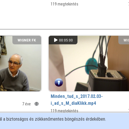
119 megtekintés
WIGNER FK
00:05:00
WI
Minden_tud_s_2017.02.03-
i_ad_s_M_diaKlikk.mp4
7 éve
119 megtekintés
nál a biztonságos és zökkenőmentes böngészés érdekében.