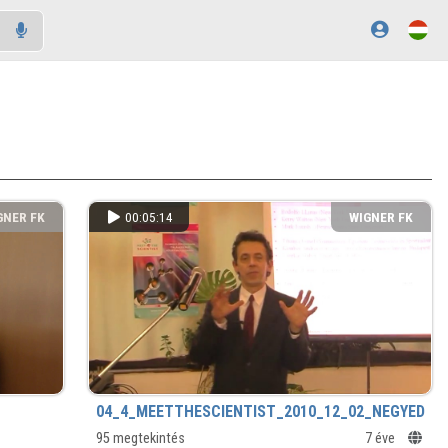
GNER FK
00:05:14
WIGNER FK
04_4_MEETTHESCIENTIST_2010_12_02_NEGYEDIK_
95 megtekintés
7 éve