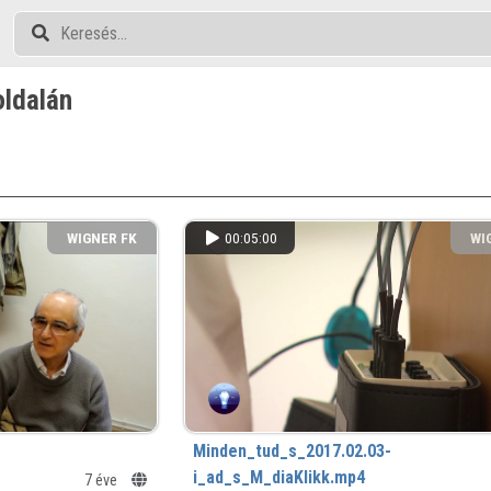
oldalán
WIGNER FK
00:05:00
WI
Minden_tud_s_2017.02.03-
i_ad_s_M_diaKlikk.mp4
7 éve