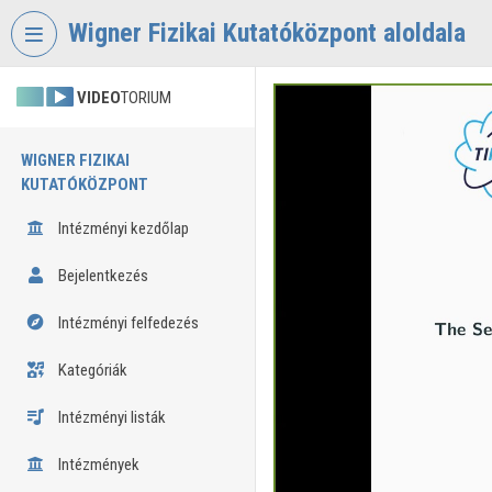
Fejléc kihagyása
Menü kihagyása
Tartalom kihagyása
Wigner Fizikai Kutatóközpont aloldala
VIDEO
TORIUM
WIGNER FIZIKAI
KUTATÓKÖZPONT
Intézményi kezdőlap
Bejelentkezés
Intézményi felfedezés
Kategóriák
Intézményi listák
Intézmények