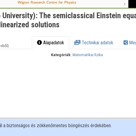
University): The semiclassical Einstein equ
 linearized solutions
Alapadatok
Technikai adatok
Meg
ésből)
Kategóriák:
Matematikai fizika
nál a biztonságos és zökkenőmentes böngészés érdekében.