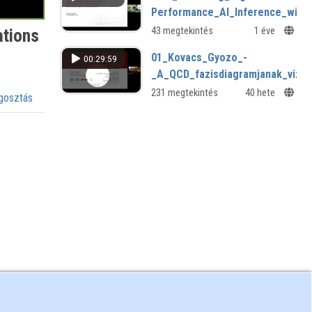
Performance_AI_Inference_wit
ations
43 megtekintés
1 éve
01_Kovacs_Gyozo_-
00:29:59
_A_QCD_fazisdiagramjanak_vizsg
231 megtekintés
40 hete
osztás