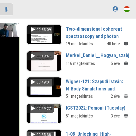
Two-dimensional coherent
00:33:09
spectroscopy and photon
echo in quantum spin chains
19 megtekintés
40 hete
Masaki Oshikawa (The University of
Merkel_Daniel__Hogyan_szabjuk_
00:19:41
Tokyo, Japan)
116 megtekintés
5 éve
Wigner-121: Szapudi István:
00:49:01
N-Body Simulations and
Cosmological Statistics
51 megtekintés
2 éve
IGST2022: Pomoni (Tuesday)
00:49:27
51 megtekintés
3 éve
1-08_Unlocking_High-
00:35:38