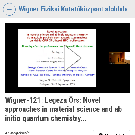
Fejléc kihagyása
Menü kihagyása
Tartalom kihagyása
Wigner Fizikai Kutatóközpont aloldala
VIDEO
TORIUM
WIGNER
FIZIKAI
KUTATÓKÖZPONT
Intézményi kezdőlap
Bejelentkezés
Intézményi felfedezés
Wigner-121: Legeza Örs: Novel
approaches in material science and ab
Kategóriák
initio quantum chemistry...
Intézményi listák
47
megtekintés
Intézmények