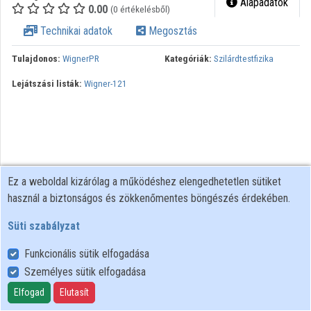
Alapadatok
0.00
(0 értékelésből)
Közreműködők
Technikai adatok
Megosztás
Tulajdonos:
WignerPR
Kategóriák:
Szilárdtestfizika
Lejátszási listák:
Wigner-121
Ez a weboldal kizárólag a működéshez elengedhetetlen sütiket
használ a biztonságos és zökkenőmentes böngészés érdekében.
Süti szabályzat
Funkcionális sütik elfogadása
Személyes sütik elfogadása
Felhasználói szabályzat
Adatkezelési tájékoztató
Elfogad
Elutasít
Süti szabályzat