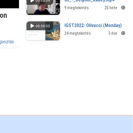
00:13:09
9 megtekintés
25 hete
ion
IGST2022: Olivucci (Monday)
00:59:03
24 megtekintés
3 éve
osztás