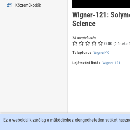
Közreműködők
Wigner-121: Solymo
Science
78
megtekintés
0.00
(0 értékel
Tulajdonos:
WignerPR
Lejátszási listák:
Wigner-121
Ez a weboldal kizárólag a működéshez elengedhetetlen sütiket hasz