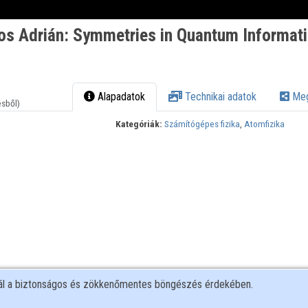
s Adrián: Symmetries in Quantum Informat
Alapadatok
Technikai adatok
Meg
ésből)
Kategóriák:
Számítógépes fizika
,
Atomfizika
nál a biztonságos és zökkenőmentes böngészés érdekében.