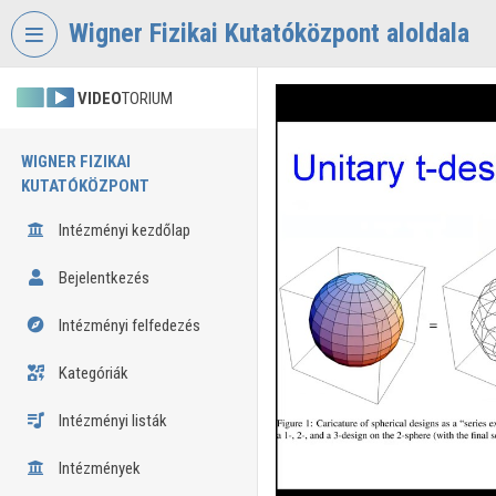
Fejléc kihagyása
Menü kihagyása
Tartalom kihagyása
Wigner Fizikai Kutatóközpont aloldala
VIDEO
TORIUM
WIGNER FIZIKAI
KUTATÓKÖZPONT
Intézményi kezdőlap
Bejelentkezés
Intézményi felfedezés
Kategóriák
Intézményi listák
Intézmények