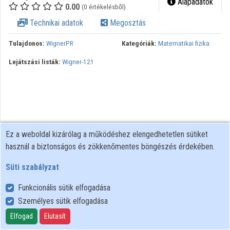
Alapadatok
0.00
(0 értékelésből)
Közreműködők
Technikai adatok
Megosztás
Tulajdonos:
WignerPR
Kategóriák:
Matematikai fizika
Lejátszási listák:
Wigner-121
Ez a weboldal kizárólag a működéshez elengedhetetlen sütiket
használ a biztonságos és zökkenőmentes böngészés érdekében.
Süti szabályzat
Funkcionális sütik elfogadása
Személyes sütik elfogadása
Felhasználói szabályzat
Adatkezelési tájékoztató
Elfogad
Elutasít
Süti szabályzat