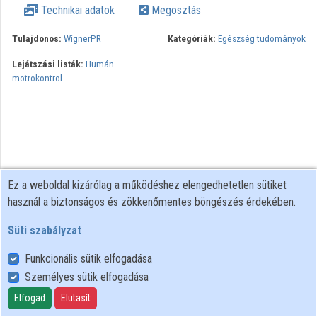
Technikai adatok
Megosztás
Közreműködők
Tulajdonos:
WignerPR
Kategóriák:
Egészség tudományok
Lejátszási listák:
Humán
motrokontrol
Ez a weboldal kizárólag a működéshez elengedhetetlen sütiket
használ a biztonságos és zökkenőmentes böngészés érdekében.
Süti szabályzat
Funkcionális sütik elfogadása
Személyes sütik elfogadása
Felhasználói szabályzat
Adatkezelési tájékoztató
Elfogad
Elutasít
Süti szabályzat