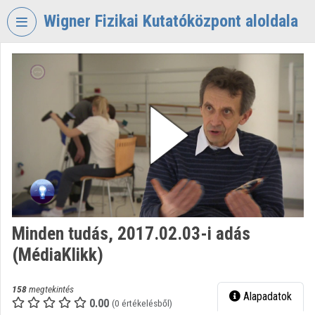
Fejléc kihagyása
Menü kihagyása
Tartalom kihagyása
Wigner Fizikai Kutatóközpont aloldala
VIDEO
TORIUM
WIGNER
FIZIKAI
KUTATÓKÖZPONT
Intézményi kezdőlap
Bejelentkezés
Intézményi felfedezés
Minden tudás, 2017.02.03-i adás
(MédiaKlikk)
Kategóriák
Intézményi listák
158
megtekintés
Alapadatok
0.00
(0 értékelésből)
Intézmények