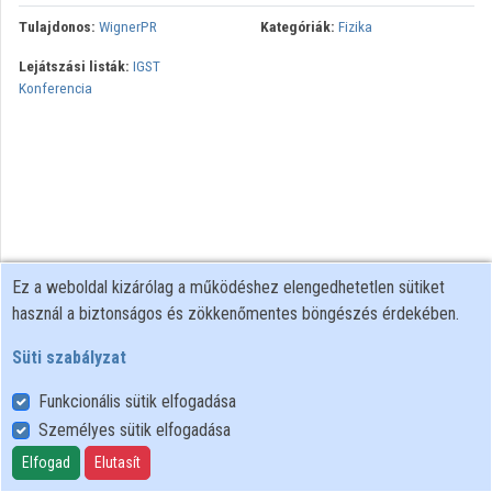
Tulajdonos:
WignerPR
Kategóriák:
Fizika
Közreműködők
Lejátszási listák:
IGST
Konferencia
Ez a weboldal kizárólag a működéshez elengedhetetlen sütiket
használ a biztonságos és zökkenőmentes böngészés érdekében.
Süti szabályzat
Funkcionális sütik elfogadása
Személyes sütik elfogadása
Felhasználói szabályzat
Adatkezelési tájékoztató
Elfogad
Elutasít
Süti szabályzat