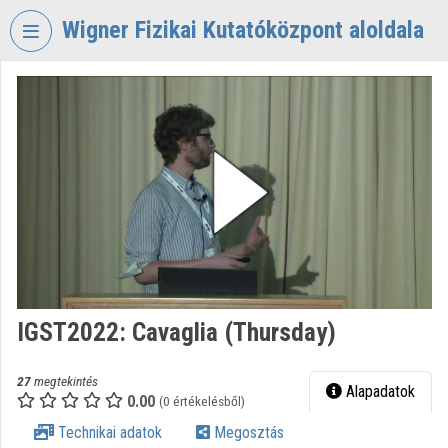
Fejléc kihagyása
Menü kihagyása
Tartalom kihagyása
Wigner Fizikai Kutatóközpont aloldala
VIDEO
TORIUM
WIGNER
FIZIKAI
KUTATÓKÖZPONT
Intézményi kezdőlap
Bejelentkezés
Intézményi felfedezés
IGST2022: Cavaglia (Thursday)
Kategóriák
27
megtekintés
Alapadatok
0.00
Intézményi listák
(0 értékelésből)
Technikai adatok
Megosztás
Intézmények