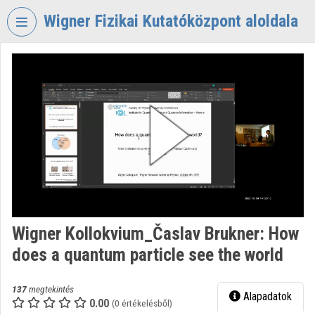
Fejléc kihagyása
Menü kihagyása
Tartalom kihagyása
Wigner Fizikai Kutatóközpont aloldala
VIDEO
TORIUM
WIGNER
FIZIKAI
KUTATÓKÖZPONT
Intézményi kezdőlap
Bejelentkezés
Intézményi felfedezés
Wigner Kollokvium_Časlav Brukner: How
does a quantum particle see the world
Kategóriák
Intézményi listák
137
megtekintés
Alapadatok
0.00
(0 értékelésből)
Intézmények