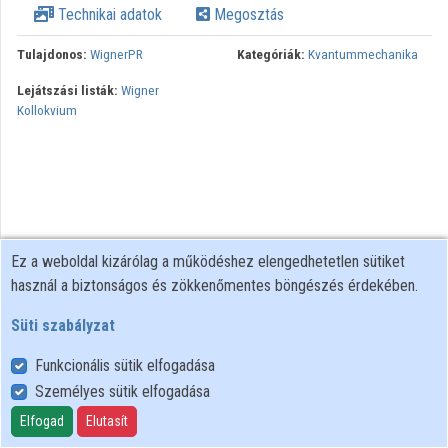
Technikai adatok
Megosztás
Közreműködők
Tulajdonos:
WignerPR
Kategóriák:
Kvantummechanika
Lejátszási listák:
Wigner
Kollokvium
Ez a weboldal kizárólag a működéshez elengedhetetlen sütiket
használ a biztonságos és zökkenőmentes böngészés érdekében.
Süti szabályzat
Funkcionális sütik elfogadása
Személyes sütik elfogadása
Felhasználói szabályzat
Adatkezelési tájékoztató
Elfogad
Elutasít
Süti szabályzat