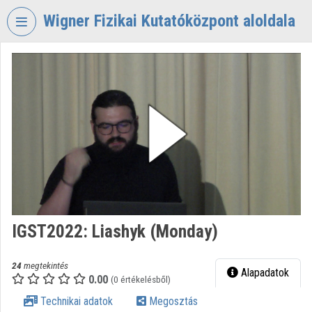
Fejléc kihagyása
Menü kihagyása
Tartalom kihagyása
Wigner Fizikai Kutatóközpont aloldala
VIDEO
TORIUM
WIGNER
FIZIKAI
KUTATÓKÖZPONT
Intézményi kezdőlap
Bejelentkezés
Intézményi felfedezés
IGST2022: Liashyk (Monday)
Kategóriák
24
megtekintés
Alapadatok
0.00
Intézményi listák
(0 értékelésből)
Technikai adatok
Megosztás
Intézmények