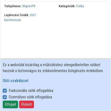
Tulajdonos:
WignerPR
Kategóriák:
Fizika
Közreműködők
Lejátszási listák:
IGST
Konferencia
Ez a weboldal kizárólag a működéshez elengedhetetlen sütiket
használ a biztonságos és zökkenőmentes böngészés érdekében.
Süti szabályzat
Funkcionális sütik elfogadása
Személyes sütik elfogadása
Felhasználói szabályzat
Adatkezelési tájékoztató
Elfogad
Elutasít
Süti szabályzat