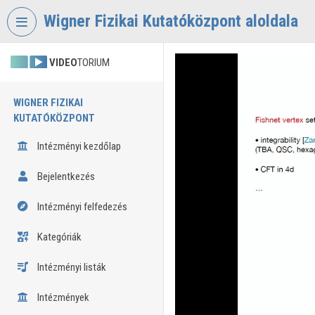
Fejléc kihagyása
Menü kihagyása
Tartalom kihagyása
Wigner Fizikai Kutatóközpont aloldala
VIDEO
TORIUM
WIGNER FIZIKAI
KUTATÓKÖZPONT
Intézményi kezdőlap
Bejelentkezés
Intézményi felfedezés
Kategóriák
Intézményi listák
Intézmények