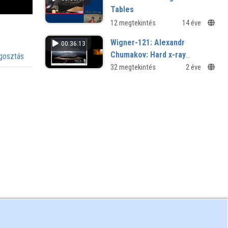
Tables
12 megtekintés
14 éve
Wigner-121: Alexandr
00:36:13
Chumakov: Hard x-ray
osztás
spectrograph and anomalous
32 megtekintés
2 éve
soft modes in alpha-iron