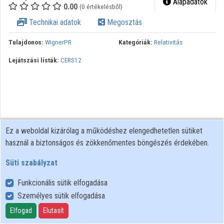
Alapadatok
0.00
(0 értékelésből)
Közreműködők
Technikai adatok
Megosztás
Tulajdonos:
WignerPR
Kategóriák:
Relativitás
Lejátszási listák:
CERS12
Ez a weboldal kizárólag a működéshez elengedhetetlen sütiket
használ a biztonságos és zökkenőmentes böngészés érdekében.
Süti szabályzat
Funkcionális sütik elfogadása
Személyes sütik elfogadása
Felhasználói szabályzat
Adatkezelési tájékoztató
Elfogad
Elutasít
Süti szabályzat