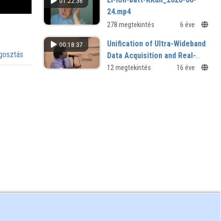
01:22:36
24.mp4
278 megtekintés
6 éve
Unification of Ultra-Wideband
00:18:37
osztás
Data Acquisition and Real-
Time Monitoring in LHD
12 megtekintés
16 éve
Steady-State Experiments