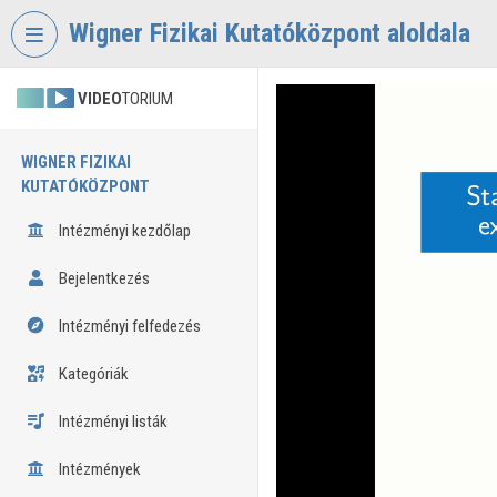
Fejléc kihagyása
Menü kihagyása
Tartalom kihagyása
Wigner Fizikai Kutatóközpont aloldala
VIDEO
TORIUM
WIGNER FIZIKAI
KUTATÓKÖZPONT
Intézményi kezdőlap
Bejelentkezés
Intézményi felfedezés
Kategóriák
Intézményi listák
Intézmények