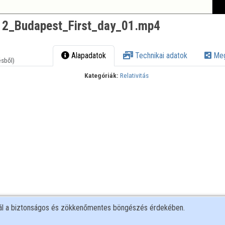
2_Budapest_First_day_01.mp4
Alapadatok
Technikai adatok
Meg
ésből)
Kategóriák:
Relativitás
nál a biztonságos és zökkenőmentes böngészés érdekében.