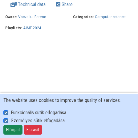
Technical data
Share
Contributors
Owner:
Voczelka Ferenc
Categories:
Computer science
Playlists:
AIME 2024
The website uses cookies to improve the quality of services.
Funkcionális sütik elfogadása
Személyes sütik elfogadása
User Policy
Adatkezelési tájékoztató (en)
Elfogad
Elutasít
Cookie Policy