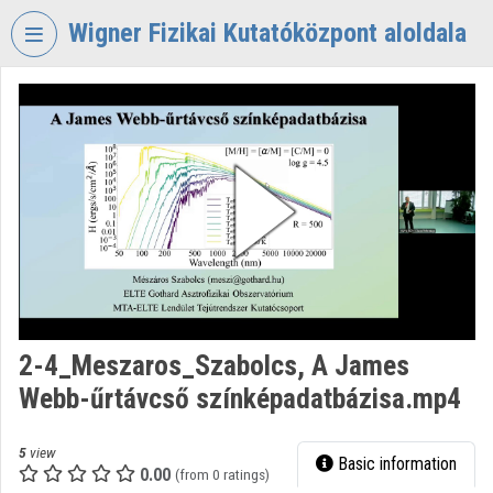
Skip header
Skip menu
Skip content
Wigner Fizikai Kutatóközpont aloldala
VIDEO
TORIUM
WIGNER
FIZIKAI
KUTATÓKÖZPONT
Organization home
Log In
Organization discovery
2-4_Meszaros_Szabolcs, A James
Webb-űrtávcső színképadatbázisa.mp4
Categories
Organization playlists
5
view
Basic information
0.00
(from 0 ratings)
Organizations