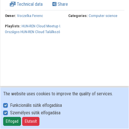
Technical data
Share
Contributors
Owner:
Voczelka Ferenc
Categories:
Computer science
Playlists:
HUN-REN Cloud Meetup I.
Országos HUN-REN Cloud Találkozó
The website uses cookies to improve the quality of services.
Funkcionális sütik elfogadása
Személyes sütik elfogadása
User Policy
Adatkezelési tájékoztató (en)
Elfogad
Elutasít
Cookie Policy