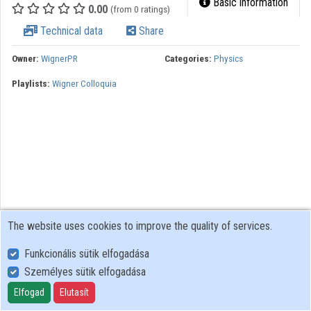
Basic information
0.00
(from 0 ratings)
Contributors
Technical data
Share
Owner:
WignerPR
Categories:
Physics
Playlists:
Wigner Colloquia
The website uses cookies to improve the quality of services.
Funkcionális sütik elfogadása
Személyes sütik elfogadása
User Policy
Adatkezelési tájékoztató (en)
Elfogad
Elutasít
Cookie Policy