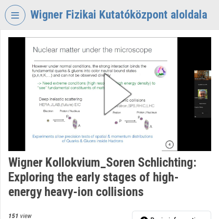
Skip header
Skip menu
Skip content
Wigner Fizikai Kutatóközpont aloldala
VIDEO
TORIUM
WIGNER
FIZIKAI
KUTATÓKÖZPONT
Organization home
Log In
Organization discovery
Wigner Kollokvium_Soren Schlichting:
Exploring the early stages of high-
Categories
energy heavy-ion collisions
Organization playlists
151
view
Organizations