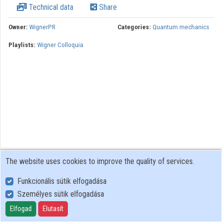
Technical data
Share
Contributors
Owner:
WignerPR
Categories:
Quantum mechanics
Playlists:
Wigner Colloquia
The website uses cookies to improve the quality of services.
Funkcionális sütik elfogadása
Személyes sütik elfogadása
User Policy
Adatkezelési tájékoztató (en)
Elfogad
Elutasít
Cookie Policy