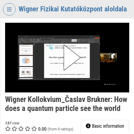
Skip header
Skip menu
Skip content
Wigner Fizikai Kutatóközpont aloldala
VIDEO
TORIUM
WIGNER
FIZIKAI
KUTATÓKÖZPONT
Organization home
Log In
Organization discovery
Wigner Kollokvium_Časlav Brukner: How
does a quantum particle see the world
Categories
Organization playlists
137
view
Basic information
0.00
(from 0 ratings)
Organizations