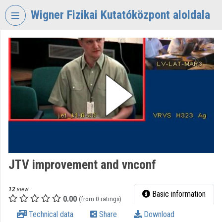
Skip header
Skip menu
Skip content
Wigner Fizikai Kutatóközpont aloldala
VIDEO
TORIUM
WIGNER
FIZIKAI
KUTATÓKÖZPONT
Organization home
Log In
Organization discovery
JTV improvement and vnconf
Categories
12
view
Basic information
0.00
Organization playlists
(from 0 ratings)
Technical data
Share
Download
Organizations