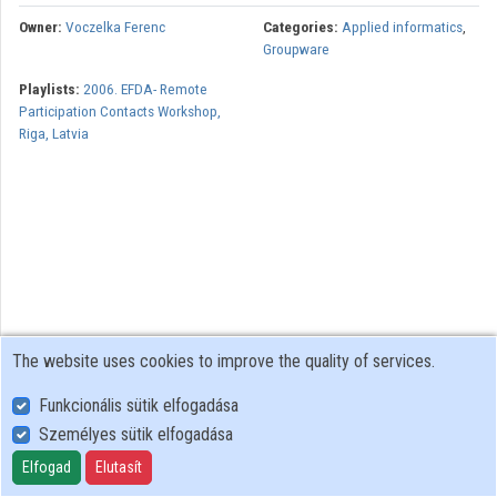
Owner:
Voczelka Ferenc
Categories:
Applied informatics
,
Contributors
Groupware
Playlists:
2006. EFDA- Remote
Participation Contacts Workshop,
Riga, Latvia
The website uses cookies to improve the quality of services.
Funkcionális sütik elfogadása
Személyes sütik elfogadása
User Policy
Adatkezelési tájékoztató (en)
Elfogad
Elutasít
Cookie Policy