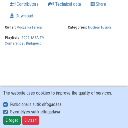
Contributors
Technical data
Share
Contributors
Download
Owner:
Voczelka Ferenc
Categories:
Nuclear fusion
Playlists:
2005, IAEA TM
Conference , Budapest
The website uses cookies to improve the quality of services.
Funkcionális sütik elfogadása
Személyes sütik elfogadása
User Policy
Adatkezelési tájékoztató (en)
Elfogad
Elutasít
Cookie Policy