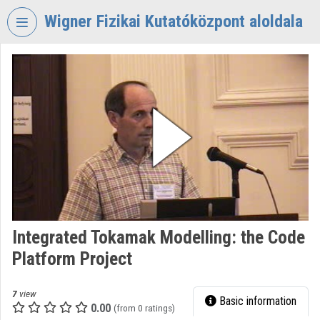
Skip header
Skip menu
Skip content
Wigner Fizikai Kutatóközpont aloldala
VIDEO
TORIUM
WIGNER
FIZIKAI
KUTATÓKÖZPONT
Organization home
Log In
Organization discovery
Integrated Tokamak Modelling: the Code
Platform Project
Categories
Organization playlists
7
view
Basic information
0.00
(from 0 ratings)
Organizations