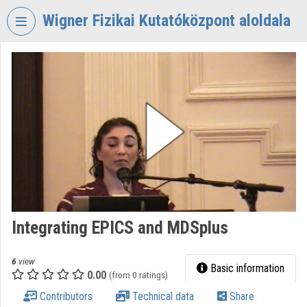
Skip header
Skip menu
Skip content
Wigner Fizikai Kutatóközpont aloldala
VIDEO
TORIUM
WIGNER
FIZIKAI
KUTATÓKÖZPONT
Organization home
Log In
Organization discovery
Integrating EPICS and MDSplus
Categories
6
view
Basic information
0.00
Organization playlists
(from 0 ratings)
Contributors
Technical data
Share
Organizations