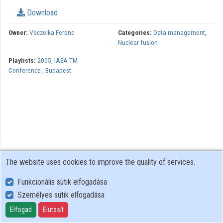
Download
Contributors
Owner:
Voczelka Ferenc
Categories:
Data management
,
Nuclear fusion
Playlists:
2005, IAEA TM
Conference , Budapest
The website uses cookies to improve the quality of services.
Funkcionális sütik elfogadása
Személyes sütik elfogadása
User Policy
Adatkezelési tájékoztató (en)
Elfogad
Elutasít
Cookie Policy