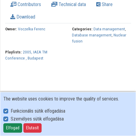
Contributors
Technical data
Share
Contributors
Download
Owner:
Voczelka Ferenc
Categories:
Data management
,
Database management
,
Nuclear
fusion
Playlists:
2005, IAEA TM
Conference , Budapest
The website uses cookies to improve the quality of services.
Funkcionális sütik elfogadása
Személyes sütik elfogadása
User Policy
Adatkezelési tájékoztató (en)
Elfogad
Elutasít
Cookie Policy