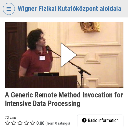
Skip header
Skip menu
Skip content
Wigner Fizikai Kutatóközpont aloldala
VIDEO
TORIUM
WIGNER
FIZIKAI
KUTATÓKÖZPONT
Organization home
Log In
Organization discovery
A Generic Remote Method Invocation for
Intensive Data Processing
Categories
Organization playlists
12
view
Basic information
0.00
(from 0 ratings)
Organizations