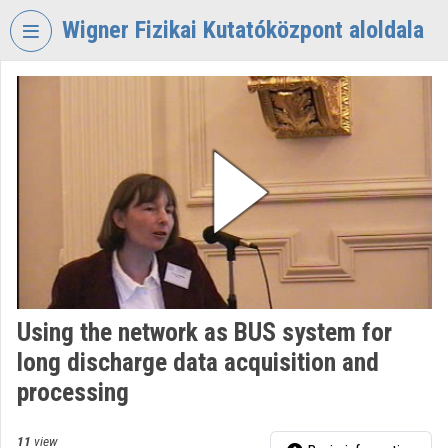
Skip header
Skip menu
Skip content
Wigner Fizikai Kutatóközpont aloldala
VIDEO
TORIUM
WIGNER
FIZIKAI
KUTATÓKÖZPONT
Organization home
Log In
Organization discovery
Using the network as BUS system for
long discharge data acquisition and
Categories
processing
Organization playlists
11
view
Organizations