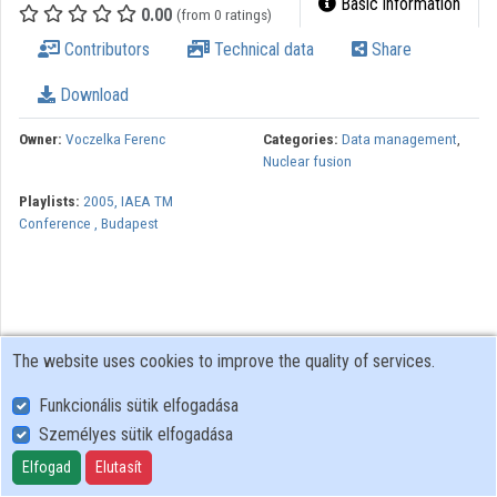
Basic information
0.00
(from 0 ratings)
Contributors
Contributors
Technical data
Share
Download
Owner:
Voczelka Ferenc
Categories:
Data management
,
Nuclear fusion
Playlists:
2005, IAEA TM
Conference , Budapest
The website uses cookies to improve the quality of services.
Funkcionális sütik elfogadása
Személyes sütik elfogadása
User Policy
Adatkezelési tájékoztató (en)
Elfogad
Elutasít
Cookie Policy