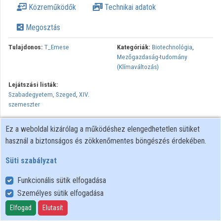
Közreműködők
Technikai adatok
Közreműködők
Megosztás
Tulajdonos:
T_Emese
Kategóriák:
Biotechnológia
,
Mezőgazdaság-tudomány
(Klímaváltozás)
Lejátszási listák:
Szabadegyetem, Szeged
,
XIV.
szemeszter
Az előadás a Szabadegyetem, Szeged előadássorozat keretein
Ez a weboldal kizárólag a működéshez elengedhetetlen sütiket
belül hangzott el.
használ a biztonságos és zökkenőmentes böngészés érdekében.
Minden jog fenntartva.
Süti szabályzat
Funkcionális sütik elfogadása
Személyes sütik elfogadása
Felhasználói szabályzat
Adatkezelési tájékoztató
Elfogad
Elutasít
Süti szabályzat