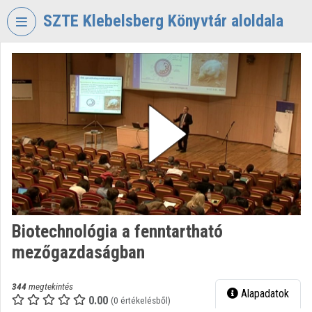
Fejléc kihagyása
Menü kihagyása
Tartalom kihagyása
SZTE Klebelsberg Könyvtár aloldala
VIDEO
TORIUM
SZTE
KLEBELSBERG
KÖNYVTÁR
Intézményi kezdőlap
Bejelentkezés
Intézményi felfedezés
Biotechnológia a fenntartható
mezőgazdaságban
Kategóriák
Intézményi listák
344
megtekintés
Alapadatok
0.00
(0 értékelésből)
Intézmények