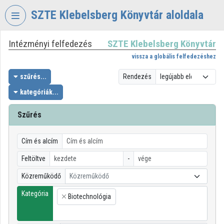
Fejléc kihagyása
Menü kihagyása
Tartalom kihagyása
SZTE Klebelsberg Könyvtár aloldala
Intézményi felfedezés
SZTE Klebelsberg Könyvtár
VIDEO
TORIUM
vissza a globális felfedezéshez
SZTE
szűrés...
Rendezés
KLEBELSBERG
kategóriák...
KÖNYVTÁR
Szűrés
Intézményi kezdőlap
Bejelentkezés
Cím és alcím
Intézményi felfedezés
Feltöltve
-
Közreműködő
Közreműködő
Kategóriák
Kategória
Biotechnológia
Intézményi listák
×
Intézmények