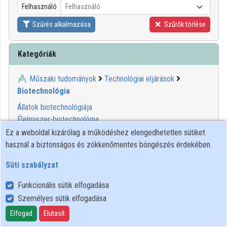
Felhasználó
Felhasználó
Közreműködők
Szűrés alkalmazása
Szűrők törlése
Kategóriák
Műszaki tudományok
Technológiai eljárások
Biotechnológia
Állatok biotechnológiája
Élelmiszer-biotechnológia
Feldolgozó műveletek (Biotechnológia)
Ez a weboldal kizárólag a működéshez elengedhetetlen sütiket
Nanobiotechnológia
használ a biztonságos és zökkenőmentes böngészés érdekében.
Növény-biotechnológia
Süti szabályzat
Szövetbankok
Funkcionális sütik elfogadása
00:56:57
SZTE KK
Személyes sütik elfogadása
Elfogad
Elutasít