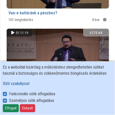
Közreműködők
Van-e kultúránk a pénzhez?
101 megtekintés
4 éve
01:11:19
SZTE KK
Ez a weboldal kizárólag a működéshez elengedhetetlen sütiket
használ a biztonságos és zökkenőmentes böngészés érdekében.
Süti szabályzat
Az új koronavírus matematikája
Funkcionális sütik elfogadása
167 megtekintés
5 éve
Személyes sütik elfogadása
Elfogad
Elutasít
00:45:41
SZTE KK