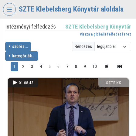
Fejléc kihagyása
Menü kihagyása
Tartalom kihagyása
SZTE Klebelsberg Könyvtár aloldala
Intézményi felfedezés
SZTE Klebelsberg Könyvtár
VIDEO
TORIUM
vissza a globális felfedezéshez
SZTE
szűrés...
Rendezés
KLEBELSBERG
kategóriák...
KÖNYVTÁR
1
2
3
4
5
6
7
8
9
10
Intézményi kezdőlap
Bejelentkezés
01:08:43
SZTE KK
Intézményi felfedezés
Kategóriák
Intézményi listák
Intézmények