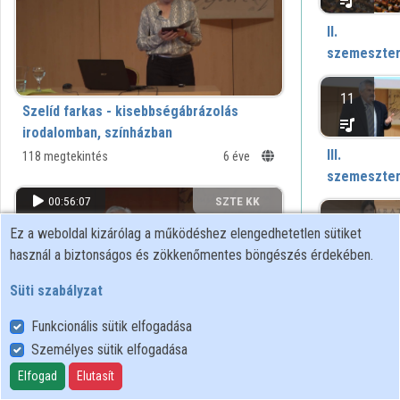
II.
Közreműködők
szemeszte
11
Szelíd farkas - kisebbségábrázolás
irodalomban, színházban
III.
118 megtekintés
6 éve
szemeszte
00:56:07
SZTE KK
14
Ez a weboldal kizárólag a működéshez elengedhetetlen sütiket
használ a biztonságos és zökkenőmentes böngészés érdekében.
IV.
Süti szabályzat
szemeszte
Funkcionális sütik elfogadása
9
Személyes sütik elfogadása
Vallás és tudomány
Elfogad
Elutasít
141 megtekintés
6 éve