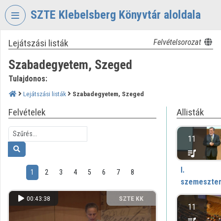
Fejléc kihagyása
Menü kihagyása
Tartalom kihagyása
SZTE Klebelsberg Könyvtár aloldala
Lejátszási listák
Felvételsorozat
VIDEO
TORIUM
Szabadegyetem, Szeged
SZTE
Tulajdonos:
KLEBELSBERG
KÖNYVTÁR
Lejátszási listák
Szabadegyetem, Szeged
Felvételek
Allisták
Intézményi kezdőlap
Bejelentkezés
11
Intézményi felfedezés
I.
1
2
3
4
5
6
7
8
Kategóriák
szemeszte
Intézményi listák
00:43:38
SZTE KK
11
Intézmények