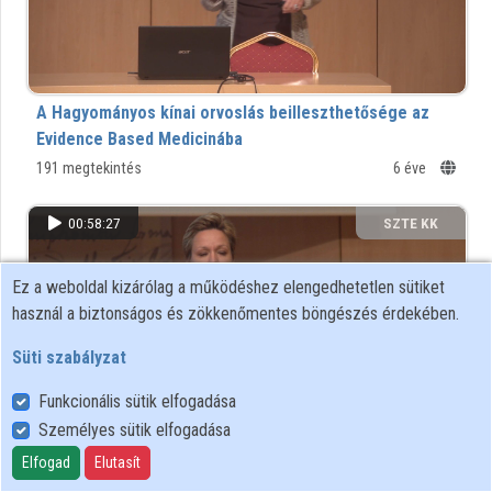
Közreműködők
A Hagyományos kínai orvoslás beilleszthetősége az
Evidence Based Medicinába
191 megtekintés
6 éve
00:58:27
SZTE KK
Ez a weboldal kizárólag a működéshez elengedhetetlen sütiket
használ a biztonságos és zökkenőmentes böngészés érdekében.
Süti szabályzat
Funkcionális sütik elfogadása
Személyes sütik elfogadása
Elfogad
Elutasít
Újmódi bűn és régimódi bűnhődés? A XXI. századi