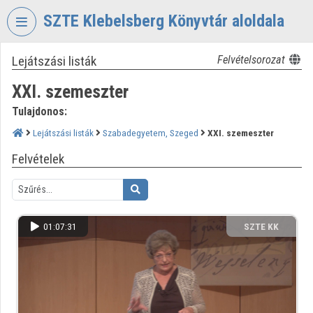
Fejléc kihagyása
Menü kihagyása
Tartalom kihagyása
SZTE Klebelsberg Könyvtár aloldala
Lejátszási listák
Felvételsorozat
VIDEO
TORIUM
XXI. szemeszter
SZTE
Tulajdonos:
KLEBELSBERG
KÖNYVTÁR
Lejátszási listák
Szabadegyetem, Szeged
XXI. szemeszter
Felvételek
Intézményi kezdőlap
Bejelentkezés
Intézményi felfedezés
01:07:31
SZTE KK
Kategóriák
Intézményi listák
Intézmények