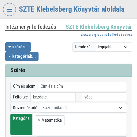
Fejléc kihagyása
Menü kihagyása
Tartalom kihagyása
SZTE Klebelsberg Könyvtár aloldala
Intézményi felfedezés
SZTE Klebelsberg Könyvtár
VIDEO
TORIUM
vissza a globális felfedezéshez
SZTE
szűrés...
Rendezés
KLEBELSBERG
kategóriák...
KÖNYVTÁR
Szűrés
Intézményi kezdőlap
Bejelentkezés
Cím és alcím
Intézményi felfedezés
Feltöltve
-
Közreműködő
Közreműködő
Kategóriák
Kategória
Matematika
Intézményi listák
×
Intézmények