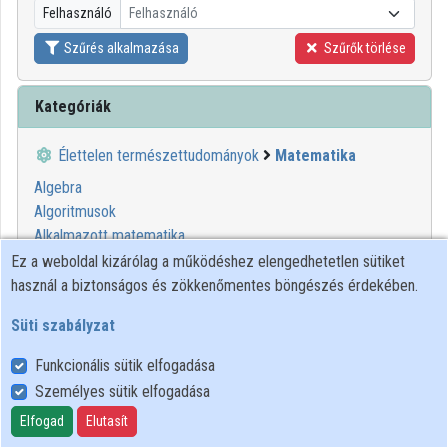
Felhasználó
Felhasználó
Közreműködők
Szűrés alkalmazása
Szűrők törlése
Kategóriák
Élettelen természettudományok
Matematika
Algebra
Algoritmusok
Alkalmazott matematika
Diszkrét matematika
Ez a weboldal kizárólag a működéshez elengedhetetlen sütiket
Geometria
használ a biztonságos és zökkenőmentes böngészés érdekében.
Káoszelmélet
Süti szabályzat
Kombinatorika
Matematikai analízis
Funkcionális sütik elfogadása
Matematikai logika
Személyes sütik elfogadása
Statisztika
Elfogad
Elutasít
Számelmélet