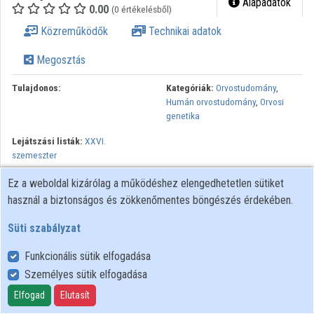
Alapadatok
0.00
(0 értékelésből)
Közreműködők
Közreműködők
Technikai adatok
Megosztás
Tulajdonos:
Kategóriák:
Orvostudomány
,
Humán orvostudomány
,
Orvosi
genetika
Lejátszási listák:
XXVI.
szemeszter
“Az előadás a Szabadegyetem, Szeged előadássorozat keretein
Ez a weboldal kizárólag a működéshez elengedhetetlen sütiket
belül hangzott el.”
használ a biztonságos és zökkenőmentes böngészés érdekében.
“Minden jog fenntartva.”
Süti szabályzat
Funkcionális sütik elfogadása
Személyes sütik elfogadása
Felhasználói szabályzat
Adatkezelési tájékoztató
Elfogad
Elutasít
Süti szabályzat