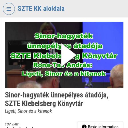
Skip header
Skip menu
Skip content
SZTE KK aloldala
VIDEO
TORIUM
UNIVERSITY
OF
SZEGED
KLEBELSBERG
LIBRARY
Organization home
Log In
Sinor-hagyaték ünnepélyes átadója,
SZTE Klebelsberg Könyvtár
Organization discovery
Ligeti, Sinor és a kitanok
Categories
137
view
Basic information
Organization playlists