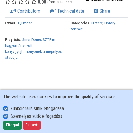
0.00
(from 0 ratings)
Contributors
Technical data
Share
Organizations
Owner:
T_Emese
Categories:
History
,
Library
Contributors
science
Playlists:
Sinor Dénes SZTE-re
hagyományozott
könyvgyűjteményének ünnepélyes
átadója
The website uses cookies to improve the quality of services.
Funkcionális sütik elfogadása
Személyes sütik elfogadása
User Policy
Adatkezelési tájékoztató (en)
Elfogad
Elutasít
Cookie Policy