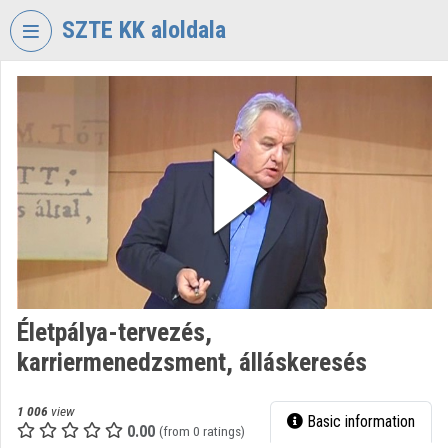
Skip header
Skip menu
Skip content
SZTE KK aloldala
VIDEO
TORIUM
UNIVERSITY
OF
SZEGED
KLEBELSBERG
LIBRARY
Organization home
Log In
Életpálya-tervezés,
karriermenedzsment, álláskeresés
Organization discovery
Categories
1 006
view
Basic information
0.00
(from 0 ratings)
Organization playlists