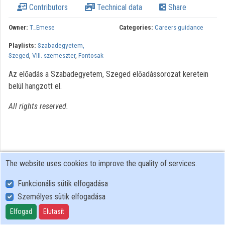
Contributors
Technical data
Share
Organizations
Owner:
T_Emese
Categories:
Careers guidance
Contributors
Playlists:
Szabadegyetem,
Szeged
,
VIII. szemeszter
,
Fontosak
Az előadás a Szabadegyetem, Szeged előadássorozat keretein
belül hangzott el.
All rights reserved.
The website uses cookies to improve the quality of services.
Funkcionális sütik elfogadása
Személyes sütik elfogadása
User Policy
Adatkezelési tájékoztató (en)
Elfogad
Elutasít
Cookie Policy