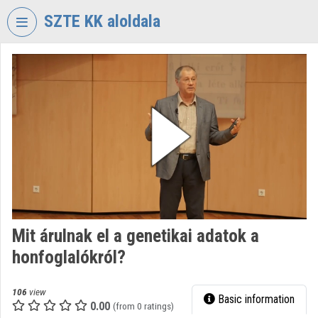
Skip header
Skip menu
Skip content
SZTE KK aloldala
VIDEO
TORIUM
UNIVERSITY
OF
SZEGED
KLEBELSBERG
LIBRARY
Organization home
Log In
Mit árulnak el a genetikai adatok a
honfoglalókról?
Organization discovery
Categories
106
view
Basic information
0.00
(from 0 ratings)
Organization playlists