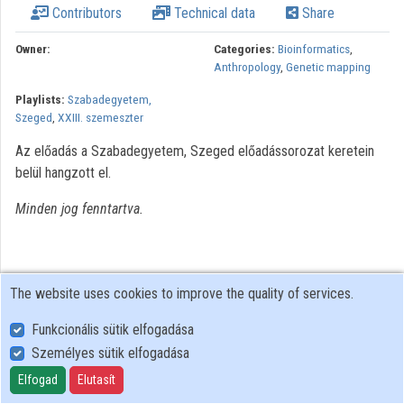
Contributors
Technical data
Share
Organizations
Owner:
Categories:
Bioinformatics
,
Anthropology
,
Genetic mapping
Contributors
Playlists:
Szabadegyetem,
Szeged
,
XXIII. szemeszter
Az előadás a Szabadegyetem, Szeged előadássorozat keretein
belül hangzott el.
Minden jog fenntartva.
The website uses cookies to improve the quality of services.
Funkcionális sütik elfogadása
Személyes sütik elfogadása
User Policy
Adatkezelési tájékoztató (en)
Elfogad
Elutasít
Cookie Policy