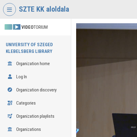
Skip header
Skip menu
Skip content
SZTE KK aloldala
VIDEO
TORIUM
UNIVERSITY OF SZEGED
KLEBELSBERG LIBRARY
Organization home
Log In
Organization discovery
Categories
Organization playlists
Organizations