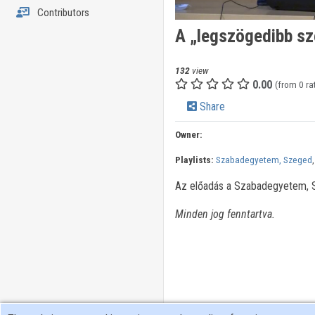
Contributors
A „legszögedibb sz
132
view
0.00
(from 0 ra
Share
Owner:
Playlists:
Szabadegyetem, Szeged
Az előadás a Szabadegyetem, Sz
Minden jog fenntartva.