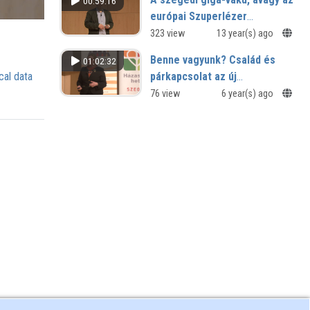
00:59:16
európai Szuperlézer
tervezése
323 view
13 year(s) ago
Benne vagyunk? Család és
01:02:32
párkapcsolat az új
cal data
médiakultúrában
76 view
6 year(s) ago