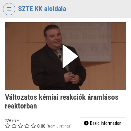
Skip header
Skip menu
Skip content
SZTE KK aloldala
VIDEO
TORIUM
UNIVERSITY
OF
SZEGED
KLEBELSBERG
LIBRARY
Organization home
Log In
Változatos kémiai reakciók áramlásos
reaktorban
Organization discovery
Categories
176
view
Basic information
0.00
(from 0 ratings)
Organization playlists