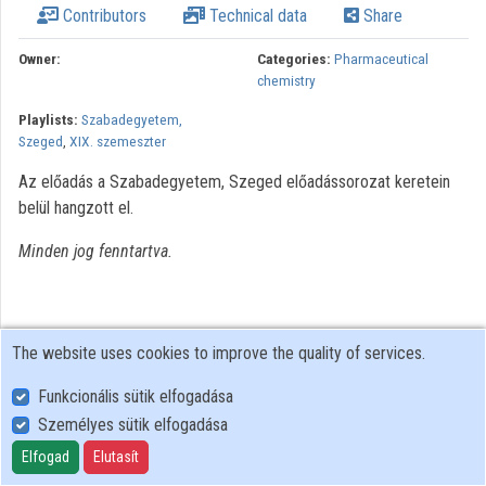
Contributors
Technical data
Share
Organizations
Owner:
Categories:
Pharmaceutical
chemistry
Contributors
Playlists:
Szabadegyetem,
Szeged
,
XIX. szemeszter
Az előadás a Szabadegyetem, Szeged előadássorozat keretein
belül hangzott el.
Minden jog fenntartva.
The website uses cookies to improve the quality of services.
Funkcionális sütik elfogadása
Személyes sütik elfogadása
User Policy
Adatkezelési tájékoztató (en)
Elfogad
Elutasít
Cookie Policy