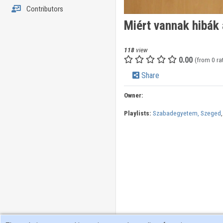
Contributors
Miért vannak hibák
118
view
0.00
(from 0 ra
Share
Owner:
Playlists:
Szabadegyetem, Szeged