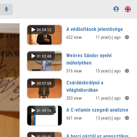
A védőoltások jelentősége
00:54:12
652 view
11 year(s) ago
Weöres Sándor nyelvi
01:03:48
műhelyében
516 view
15 year(s) ago
Csárdáskirálynő a
00:57:08
világháborúban
203 view
11 year(s) ago
A C-vitamin szegedi analízise
01:39:16
661 view
13 year(s) ago
A harci gáztól az agnosztikus
01:09:45