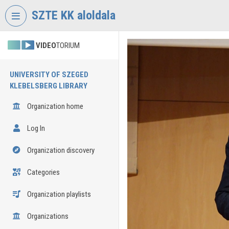
Skip header
Skip menu
Skip content
SZTE KK aloldala
VIDEO
TORIUM
UNIVERSITY OF SZEGED
KLEBELSBERG LIBRARY
Organization home
Log In
Organization discovery
Categories
Organization playlists
Organizations