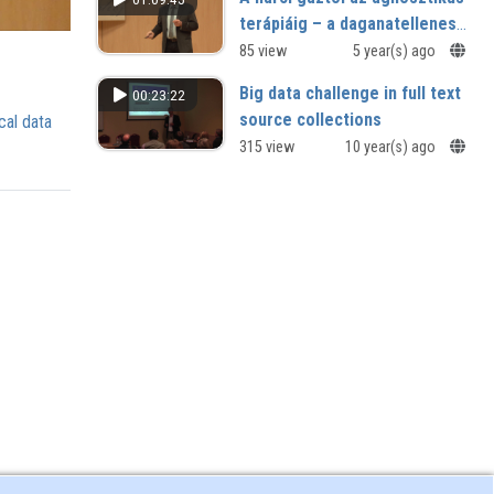
terápiáig – a daganatellenes
hatóanyagaink evolúciója
85 view
5 year(s) ago
Big data challenge in full text
00:23:22
source collections
cal data
remote readings of articles in digital
315 view
10 year(s) ago
press archives