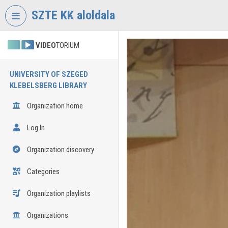
Skip header
Skip menu
Skip content
SZTE KK aloldala
VIDEO
TORIUM
UNIVERSITY OF SZEGED
KLEBELSBERG LIBRARY
Organization home
Log In
Organization discovery
Categories
Organization playlists
Organizations