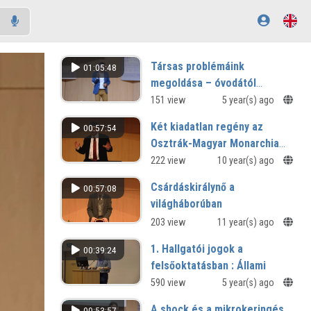
Társas problémáink
01:05:48
megoldása – óvodától
egyetemig
151 view
5 year(s) ago
Két kiadatlan regény az
00:57:54
Osztrák-Magyar Monarchia
utolsó éveiből (Lovik Károly:
222 view
10 year(s) ago
Görgey csillaga és Török
Csárdáskirálynő a
00:57:08
Gyula: Egon)
világháborúban
203 view
11 year(s) ago
1. Hallgatói jogok a
00:39:24
felsőoktatásban : Állami
ösztöndíj
590 view
5 year(s) ago
1. rész: Állami ösztöndíj
A shock és a mikrokeringés
00:53:57