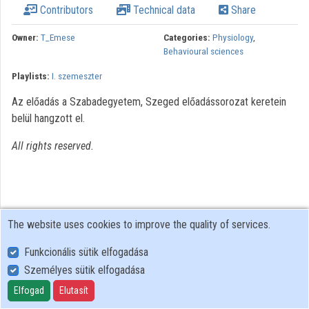
Contributors
Technical data
Share
Organizations
Owner:
T_Emese
Categories:
Physiology
,
Behavioural sciences
Contributors
Playlists:
I. szemeszter
Az előadás a Szabadegyetem, Szeged előadássorozat keretein
belül hangzott el.
All rights reserved.
The website uses cookies to improve the quality of services.
Funkcionális sütik elfogadása
Személyes sütik elfogadása
User Policy
Adatkezelési tájékoztató (en)
Elfogad
Elutasít
Cookie Policy