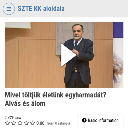
Skip header
Skip menu
Skip content
SZTE KK aloldala
VIDEO
TORIUM
UNIVERSITY
OF
SZEGED
KLEBELSBERG
LIBRARY
Organization home
Log In
Mivel töltjük életünk egyharmadát?
Alvás és álom
Organization discovery
Categories
1 479
view
Basic information
0.00
(from 0 ratings)
Organization playlists