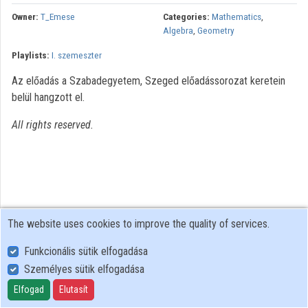
Owner:
T_Emese
Categories:
Mathematics
,
Organizations
Algebra
,
Geometry
Playlists:
I. szemeszter
Contributors
Az előadás a Szabadegyetem, Szeged előadássorozat keretein
belül hangzott el.
All rights reserved.
The website uses cookies to improve the quality of services.
Funkcionális sütik elfogadása
Személyes sütik elfogadása
User Policy
Adatkezelési tájékoztató (en)
Elfogad
Elutasít
Cookie Policy