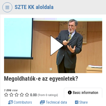
Skip header
Skip menu
Skip content
SZTE KK aloldala
VIDEO
TORIUM
UNIVERSITY
OF
SZEGED
KLEBELSBERG
LIBRARY
Organization home
Log In
Megoldhatók-e az egyenletek?
Organization discovery
1 096
view
Basic information
0.00
(from 0 ratings)
Categories
Contributors
Technical data
Share
Organization playlists