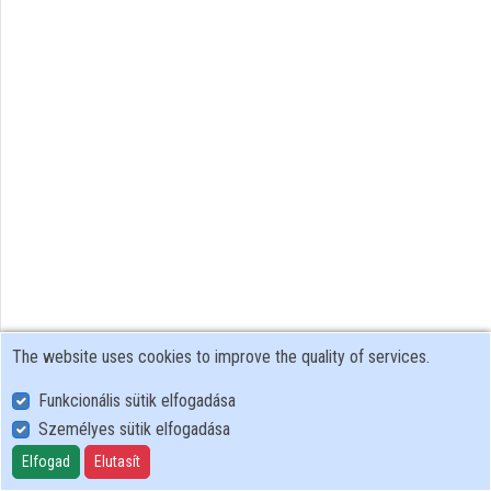
Organizations
Contributors
The website uses cookies to improve the quality of services.
Funkcionális sütik elfogadása
Személyes sütik elfogadása
User Policy
Adatkezelési tájékoztató (en)
Elfogad
Elutasít
Cookie Policy