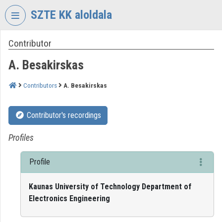
Skip header
Skip menu
Skip content
SZTE KK aloldala
Contributor
VIDEO
TORIUM
A. Besakirskas
UNIVERSITY
OF
Contributors
A. Besakirskas
SZEGED
KLEBELSBERG
Contributor's recordings
LIBRARY
Organization home
Profiles
Log In
Profile
Organization discovery
Kaunas University of Technology Department of
Electronics Engineering
Categories
Organization playlists