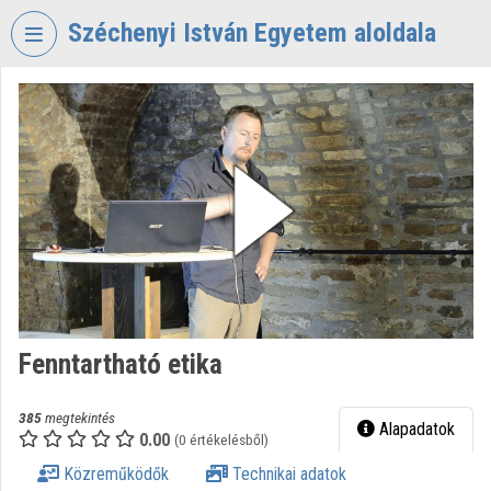
Fejléc kihagyása
Menü kihagyása
Tartalom kihagyása
Széchenyi István Egyetem aloldala
VIDEO
TORIUM
SZÉCHENYI
ISTVÁN
EGYETEM
Intézményi kezdőlap
Bejelentkezés
Intézményi felfedezés
Fenntartható etika
Kategóriák
385
megtekintés
Alapadatok
0.00
Intézményi listák
(0 értékelésből)
Közreműködők
Technikai adatok
Intézmények