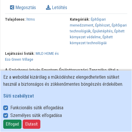
Megosztás
Letöltés
Közreműködők
Tulajdonos:
htms
Kategóriák:
Építőipari
menedzsment
,
Építészet
,
Építőipari
technológiák
,
Épületépítés
,
Épített
környezet védelme
,
Épített
környezet technológiái
Lejátszási listák:
MILD HOME és
Eco Green Village
A Széchenyi István Egyetem Épülettervezési Tanszéke által a
Ez a weboldal kizárólag a működéshez elengedhetetlen sütiket
MILD HOME (SEE) projekt keretében szervezett Építészet és
használ a biztonságos és zökkenőmentes böngészés érdekében.
Fenntarthatóság című konferencia előadása.
Süti szabályzat
A MILD HOME projekt a Délkelet-európai Transznacionális
Együttműködési Programjában valósul meg az Európai Unió
Funkcionális sütik elfogadása
társfinanszírozásával Azonosítószám: SEE/D/0201/2.4/X
Személyes sütik elfogadása
Elfogad
Elutasít
Felhasználói szabályzat