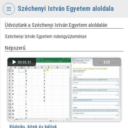
Fejléc kihagyása
Menü kihagyása
Tartalom kihagyása
Széchenyi István Egyetem aloldala
Üdvözlünk a Széchenyi István Egyetem aloldalán
VIDEO
TORIUM
Széchenyi István Egyetem videógyűjteménye
SZÉCHENYI
Népszerű
ISTVÁN
EGYETEM
00:05:31
SZE
Intézményi kezdőlap
Bejelentkezés
Intézményi felfedezés
Kategóriák
Intézményi listák
Kódolás, bitek és bájtok
Intézmények