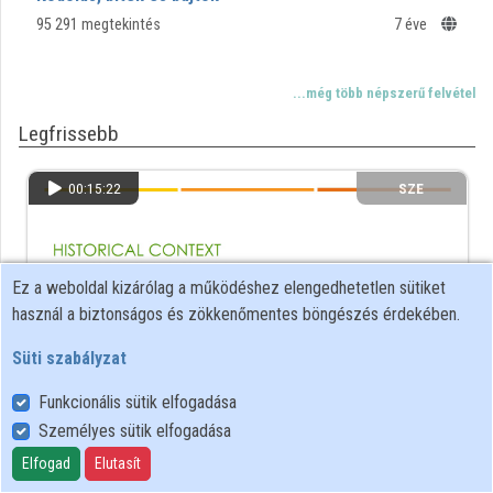
95 291 megtekintés
7 éve
Közreműködők
...még több népszerű felvétel
Legfrissebb
00:15:22
SZE
Ez a weboldal kizárólag a működéshez elengedhetetlen sütiket
használ a biztonságos és zökkenőmentes böngészés érdekében.
Süti szabályzat
Funkcionális sütik elfogadása
Személyes sütik elfogadása
Modul1: Historical Context
Elfogad
Elutasít
Regenerative Agriculture Orientation
453 megtekintés
2 éve