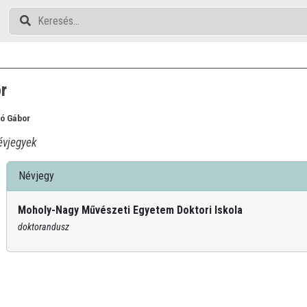
r
bó Gábor
vjegyek
Névjegy
Moholy-Nagy Művészeti Egyetem Doktori Iskola
doktorandusz