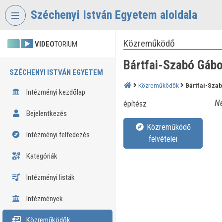
Fejléc kihagyása
Menü kihagyása
Tartalom kihagyása
Széchenyi István Egyetem aloldala
Közreműködő
VIDEO
TORIUM
Bártfai-Szabó Gábo
SZÉCHENYI ISTVÁN EGYETEM
Közreműködők
Bártfai-Sza
Intézményi kezdőlap
Né
építész
Bejelentkezés
Közreműködő
Intézményi felfedezés
felvételei
Kategóriák
Intézményi listák
Intézmények
Közreműködők