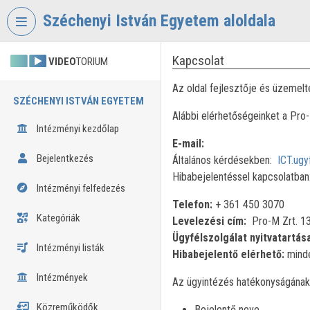
Fejléc kihagyása
Menü kihagyása
Tartalom kihagyása
Széchenyi István Egyetem aloldala
Kapcsolat
VIDEO
TORIUM
Az oldal fejlesztője és üzemelt
SZÉCHENYI ISTVÁN EGYETEM
Alábbi elérhetőségeinket a Pro
Intézményi kezdőlap
E-mail:
Bejelentkezés
Általános kérdésekben:
ICT.ugy
Hibabejelentéssel kapcsolatban
Intézményi felfedezés
Telefon:
+ 361 450 3070
Kategóriák
Levelezési cím:
Pro-M Zrt. 13
Ügyfélszolgálat nyitvatartás
Intézményi listák
Hibabejelentő elérhető:
minde
Intézmények
Az ügyintézés hatékonyságának 
Közreműködők
Bejelentő neve