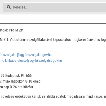
etője: Pro M Zrt.
-M Zrt. Videotorium szolgáltatásával kapcsolatos megkeresésüket is fog
felszolgalat@ugyfelszolgalat.gov.hu
:
ICT.hibabejelento@ugyfelszolgalat.gov.hu
99 Budapest, Pf. 656
a:
munkanapokon 8-18 óráig
n nap 0-24 óra között
növelése érdekében kérjük az alábbi adatok megadására mind írásos, m