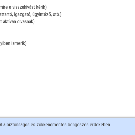
ire a visszahívást kérik)
attartó, igazgató, ügyintéző, stb.)
t aktívan olvasnak)
yiben ismerik)
nál a biztonságos és zökkenőmentes böngészés érdekében.