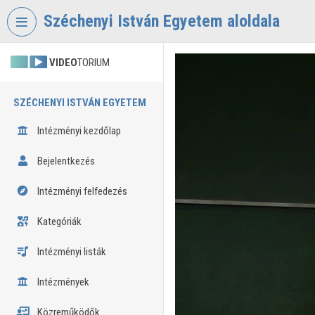
Fejléc kihagyása
Menü kihagyása
Tartalom kihagyása
Széchenyi István Egyetem aloldala
VIDEO
TORIUM
SZÉCHENYI ISTVÁN EGYETEM
Intézményi kezdőlap
Bejelentkezés
Intézményi felfedezés
Kategóriák
Intézményi listák
Intézmények
Közreműködők