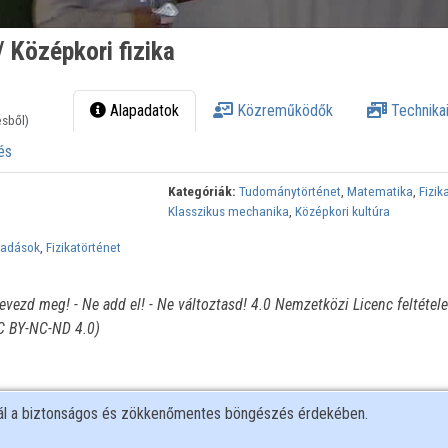
/ Középkori fizika
Alapadatok
Közreműködők
Technikai
ésből)
és
Kategóriák:
Tudománytörténet
,
Matematika
,
Fizik
Klasszikus mechanika
,
Középkori kultúra
lőadások
,
Fizikatörténet
ezd meg! - Ne add el! - Ne változtasd! 4.0 Nemzetközi Licenc feltétele
CC BY-NC-ND 4.0)
nál a biztonságos és zökkenőmentes böngészés érdekében.