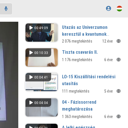
Utazás az Univerzumon
00:49:09
keresztül a kvantumok
világába
2 076 megtekintés
12 éve
Tiszta csavarás II.
00:10:33
1 176 megtekintés
6 éve
LO-15 Kiszállítási rendelési
00:04:41
utasítás
111 megtekintés
5 éve
04 - Fázissorrend
00:04:04
meghatározása
1 363 megtekintés
6 éve
A lelki egészség