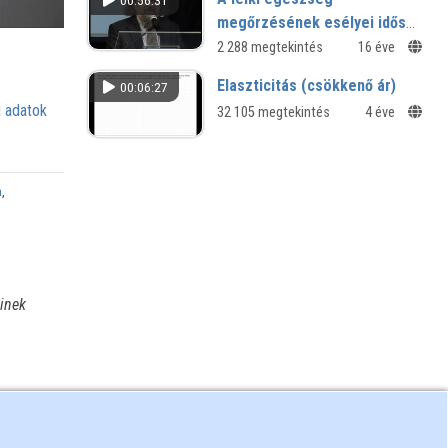
00:56:31
megőrzésének esélyei idős
korban
2 288 megtekintés
16 éve
Elaszticitás (csökkenő ár)
00:06:27
 adatok
32 105 megtekintés
4 éve
a
,
inek