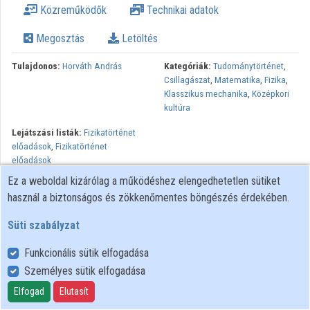
Közreműködők
Technikai adatok
Közreműködők
Megosztás
Letöltés
Tulajdonos:
Horváth András
Kategóriák:
Tudománytörténet
,
Csillagászat
,
Matematika
,
Fizika
,
Klasszikus mechanika
,
Középkori
kultúra
Lejátszási listák:
Fizikatörténet
előadások
,
Fizikatörténet
előadások
Ez a weboldal kizárólag a működéshez elengedhetetlen sütiket
Ez a Mű a Creative Commons Nevezd meg! - Ne add el! - Ne
használ a biztonságos és zökkenőmentes böngészés érdekében.
változtasd! 4.0 Nemzetközi Licenc feltételeinek megfelelően
felhasználható. (CC BY-NC-ND 4.0)
Süti szabályzat
Funkcionális sütik elfogadása
Személyes sütik elfogadása
Felhasználói szabályzat
Adatkezelési tájékoztató
Elfogad
Elutasít
Süti szabályzat