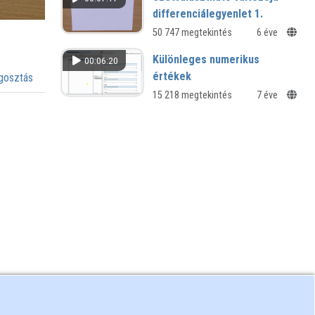
differenciálegyenlet 1.
50 747 megtekintés
6 éve
Különleges numerikus
00:06:20
értékek
osztás
15 218 megtekintés
7 éve