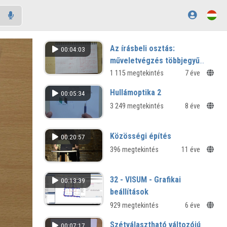
Az írásbeli osztás:
00:04:03
műveletvégzés többjegyű
számmal 3.
1 115 megtekintés
7 éve
Hullámoptika 2
00:05:34
3 249 megtekintés
8 éve
Közösségi építés
00:20:57
396 megtekintés
11 éve
32 - VISUM - Grafikai
00:13:39
beállítások
929 megtekintés
6 éve
Szétválasztható változójú
00:07:17