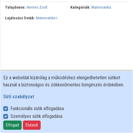
Tulajdonos:
Nemes Zsolt
Kategóriák:
Matematika
Közreműködők
Lejátszási listák:
Matematika I.
Ez a weboldal kizárólag a működéshez elengedhetetlen sütiket
használ a biztonságos és zökkenőmentes böngészés érdekében.
Süti szabályzat
Funkcionális sütik elfogadása
Személyes sütik elfogadása
Felhasználói szabályzat
Adatkezelési tájékoztató
Elfogad
Elutasít
Süti szabályzat