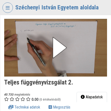
Fejléc kihagyása
Menü kihagyása
Tartalom kihagyása
Széchenyi István Egyetem aloldala
VIDEO
TORIUM
SZÉCHENYI
ISTVÁN
EGYETEM
Intézményi kezdőlap
Bejelentkezés
Intézményi felfedezés
Teljes függvényvizsgálat 2.
Kategóriák
45 733
megtekintés
Alapadatok
0.00
Intézményi listák
(0 értékelésből)
Technikai adatok
Megosztás
Intézmények